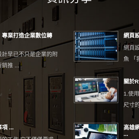
｜專業打造企業數位轉
網頁設
網頁
設計早已不只是企業的附
魚 「我
推 ...
關於R
1.
尺寸的
...
高雄
...