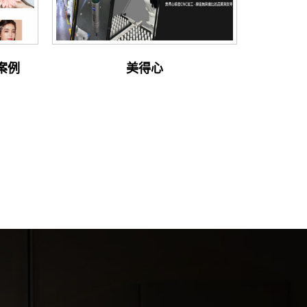
 案例
美得心