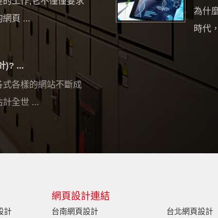
的工作,它不僅僅要求
為什
頁 ...
時代，
 ...
各式各樣的網站不斷成
全世 ...
網頁設計連結
設計
台南網頁設計
台北網頁設計