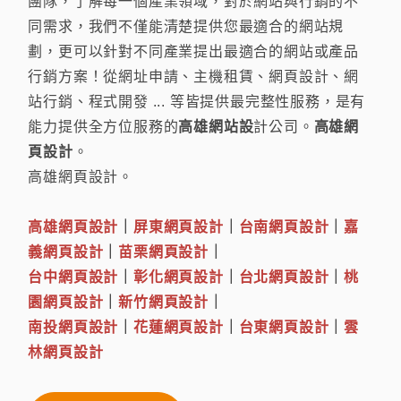
團隊，了解每一個產業領域，對於網站與行銷的不
同需求，我們不僅能清楚提供您最適合的網站規
劃，更可以針對不同產業提出最適合的網站或產品
行銷方案！從網址申請、主機租賃、網頁設計、網
站行銷、程式開發 ... 等皆提供最完整性服務，是有
能力提供全方位服務的
高雄網站設
計公司。
高雄網
頁設計
。
高雄網頁設計。
高雄網頁設計
｜
屏東網頁設計
｜
台南網頁設計
｜
嘉
義網頁設計
｜
苗栗網頁設計
｜
台中網頁設計
｜
彰化網頁設計
｜
台北網頁設計
｜
桃
園網頁設計
｜
新竹網頁設計
｜
南投網頁設計
｜
花蓮網頁設計
｜
台東網頁設計
｜
雲
林網頁設計