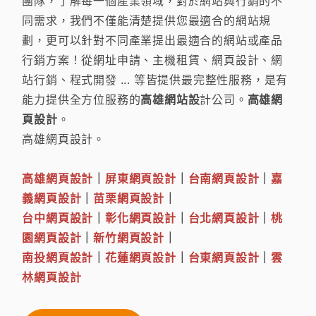
團隊，了解每一個產業領域，對於網站與行銷的不
同需求，我們不僅能清楚提供您最適合的網站規
劃，更可以針對不同產業提出最適合的網站或產品
行銷方案！從網址申請、主機租賃、網頁設計、網
站行銷、程式開發 ... 等皆提供最完整性服務，是有
能力提供全方位服務的
高雄網站設
計公司。
高雄網
頁設計
。
高雄網頁設計。
高雄網頁設計
｜
屏東網頁設計
｜
台南網頁設計
｜
嘉
義網頁設計
｜
苗栗網頁設計
｜
台中網頁設計
｜
彰化網頁設計
｜
台北網頁設計
｜
桃
園網頁設計
｜
新竹網頁設計
｜
南投網頁設計
｜
花蓮網頁設計
｜
台東網頁設計
｜
雲
林網頁設計