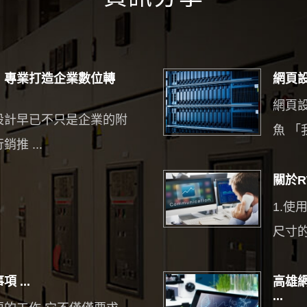
｜專業打造企業數位轉
網頁設
網頁
設計早已不只是企業的附
魚 「我
推 ...
關於R
1.
尺寸的
...
高雄
...