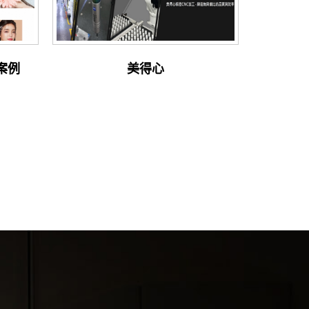
 案例
美得心