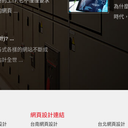
的工作,它不僅僅要求
為什
頁 ...
時代，
 ...
各式各樣的網站不斷成
全世 ...
網頁設計連結
設計
台南網頁設計
台北網頁設計