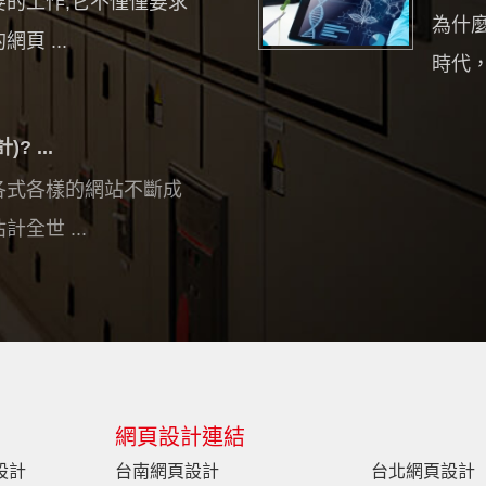
的工作,它不僅僅要求
為什
頁 ...
時代，
 ...
各式各樣的網站不斷成
全世 ...
網頁設計連結
設計
台南網頁設計
台北網頁設計