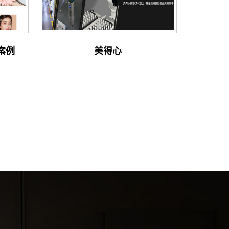
 案例
美得心