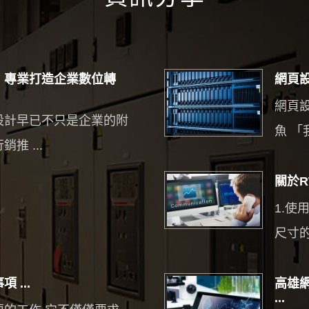
｜專業打造企業數位轉
網頁設
網頁
設計早已不只是企業的附
魚 「我
推 ...
關於R
1.
尺寸的
...
高雄
...