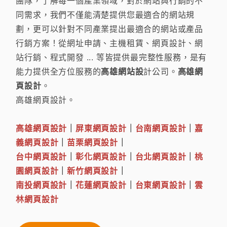
團隊，了解每一個產業領域，對於網站與行銷的不
同需求，我們不僅能清楚提供您最適合的網站規
劃，更可以針對不同產業提出最適合的網站或產品
行銷方案！從網址申請、主機租賃、網頁設計、網
站行銷、程式開發 ... 等皆提供最完整性服務，是有
能力提供全方位服務的
高雄網站設
計公司。
高雄網
頁設計
。
高雄網頁設計。
高雄網頁設計
｜
屏東網頁設計
｜
台南網頁設計
｜
嘉
義網頁設計
｜
苗栗網頁設計
｜
台中網頁設計
｜
彰化網頁設計
｜
台北網頁設計
｜
桃
園網頁設計
｜
新竹網頁設計
｜
南投網頁設計
｜
花蓮網頁設計
｜
台東網頁設計
｜
雲
林網頁設計